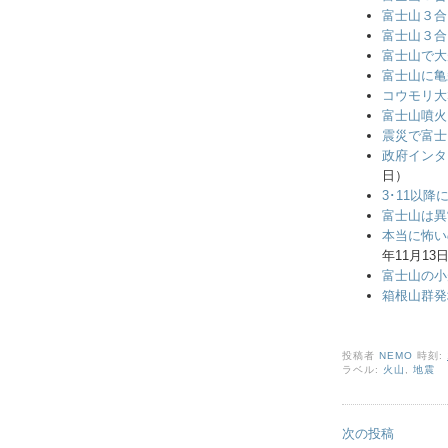
富士山３合
富士山３合
富士山で大
富士山に亀
コウモリ大
富士山噴火
震災で富士
政府インタ
日）
3･11以
富士山は異
本当に怖い
年11月13
富士山の小
箱根山群発
投稿者
NEMO
時刻:
ラベル:
火山
,
地震
次の投稿