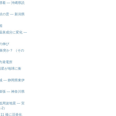
漂着 ― 沖縄県読
状の雲 ― 新潟県
国
温泉成分に変化 ―
の伸び
星衝突か？ （その
力発電所
小惑星が地球に衝
域 ― 静岡県東伊
膨張 ― 神奈川県
低周波地震 ― 宮
-2）
･11 後に活発化