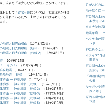
り、現在も「減少しながら継続」とされています。
月がスピカに
地を這う虹 ―
注釈として「
弥陀ヶ原
については、地震活動が活発
河口湖の水位
から外れているため、上のリストには含めていな
梨県河口湖
ます。
東京大学地震
地震急増 ― 
ヘクラ山が活
ンド
の地震と日光白根山
（13年2月25日）
の地震と日光白根山 （続報）
（13年2月27日）
神に祈ることし
の地震と日光白根山 （続報-2）
（13年3月1日）
ホテイエソ捕
田原市
震
（10年9月14日）
？ （その 1）
（11年2月28日）
河口湖の水位
群発地震
（11年3月11日）
梨県河口湖
群発地震 （続報）
（11年3月14日）
「明治前期の
体膨張 ― 神奈川県
（13年2月1日）
公表
体膨張 ― 神奈川県 （続報）
（13年2月1日）
サケガシラ捕
体膨張 ― 神奈川県 （続報-2）
（13年2月8日）
西ノ島町
体膨張 ― 神奈川県 （続報-3）
（13年2月10日）
原因不明の振
体膨張 ― 神奈川県 （続報-4）
（13年2月15日）
本島
体膨張 ― 神奈川県 （続報-5）
（13年2月22日）