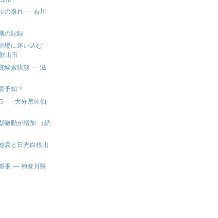
ルの群れ ― 石川
職の記録
浴場に迷い込む ―
歌山市
貧酸素状態 ― 滋
震予知？
ラ ― 大分県佐伯
型微動が増加 （続
地震と日光白根山
膨張 ― 神奈川県