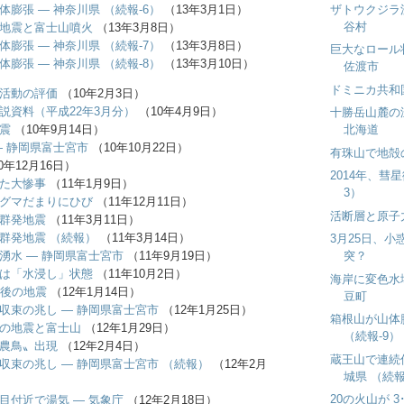
ザトウクジラ
体膨張 ― 神奈川県 （続報-6）
（13年3月1日）
谷村
地震と富士山噴火
（13年3月8日）
体膨張 ― 神奈川県 （続報-7）
（13年3月8日）
巨大なロール
体膨張 ― 神奈川県 （続報-8）
（13年3月10日）
佐渡市
ドミニカ共和
活動の評価
（10年2月3日）
説資料（平成22年3月分）
（10年4月9日）
十勝岳山麓の
震
（10年9月14日）
北海道
― 静岡県富士宮市
（10年10月22日）
有珠山で地殻
0年12月16日）
2014年、彗
た大惨事
（11年1月9日）
3）
グマだまりにひび
（11年12月11日）
活断層と原子
群発地震
（11年3月11日）
群発地震 （続報）
（11年3月14日）
3月25日、
湧水 ― 静岡県富士宮市
（11年9月19日）
突？
は「水浸し」状態
（11年10月2日）
海岸に変色水
前後の地震
（12年1月14日）
豆町
収束の兆し ― 静岡県富士宮市
（12年1月25日）
箱根山が山体
の地震と富士山
（12年1月29日）
（続報-9）
農鳥〟出現
（12年2月4日）
蔵王山で連続
収束の兆し ― 静岡県富士宮市 （続報）
（12年2月
城県 （続報
20の火山が 3
目付近で湯気 ― 気象庁
（12年2月18日）