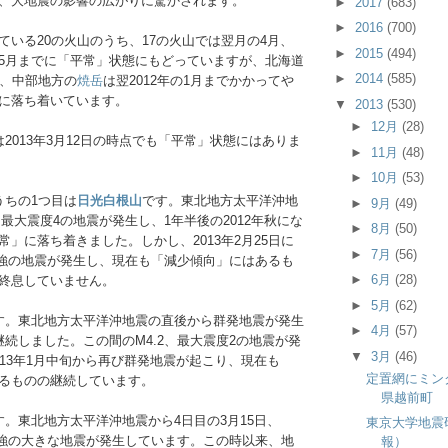
、大地震の影響の広がりに驚かされます。
►
2017
(683)
►
2016
(700)
ている20の火山のうち、17の火山では翌月の4月、
►
2015
(494)
5月までに「平常」状態にもどっていますが、北海道
►
2014
(585)
旬、中部地方の
焼岳
は翌2012年の1月までかかってや
に落ち着いています。
▼
2013
(530)
►
12月
(28)
2013年3月12日の時点でも「平常」状態にはありま
►
11月
(48)
►
10月
(53)
うちの1つ目は
日光白根山
です。東北地方太平洋沖地
►
9月
(49)
、最大震度4の地震が発生し、1年半後の2012年秋にな
►
8月
(50)
」に落ち着きました。しかし、2013年2月25日に
►
7月
(56)
度5強の地震が発生し、現在も「減少傾向」にはあるも
►
6月
(28)
終息していません。
►
5月
(62)
す。東北地方太平洋沖地震の直後から群発地震が発生
►
4月
(57)
継続しました。この間のM4.2、最大震度2の地震が発
▼
3月
(46)
013年1月中旬から再び群発地震が起こり、現在も
定置網にミン
るものの継続しています。
県越前町
す。東北地方太平洋沖地震から4日目の3月15日、
東京大学地震
度6強の大きな地震が発生しています。この時以来、地
報）