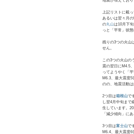
地震が増えており
上記リストに載っ
あるいは翌々月の
の
丸山
は10月下
っと「平常」状態
残りの3つの火山は
せん。
この3つの火山の
震の翌日にM4.5
ってようやく「平常
M6.3、最大震
のの、地震活動は
2つ目は
箱根山
で
し翌4月中旬まで
生しています。2
「減少傾向」にあ
3つ目は
富士山
で
M6.4、最大震