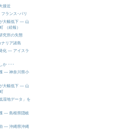
大接近
 フランス･パリ
が大幅低下 ― 山
町 （続報）
研究所の失態
カナリア諸島
発化 ― アイスラ
か ･･･
獲 ― 神奈川県小
が大幅低下 ― 山
町
低湿地データ」を
獲 ― 島根県隠岐
動 ― 沖縄県沖縄