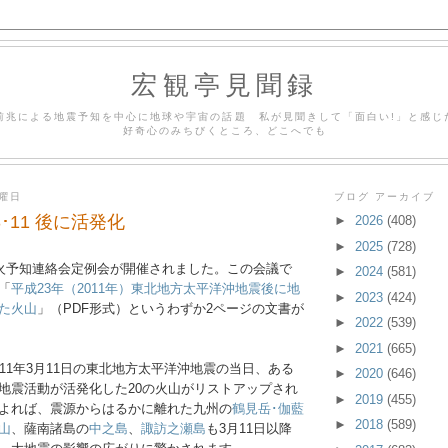
宏観亭見聞録
前兆による地震予知を中心に地球や宇宙の話題 私が見聞きして「面白い!」と感じ
好奇心のみちびくところ、どこへでも
日曜日
ブログ アーカイブ
3･11 後に活発化
►
2026
(408)
►
2025
(728)
噴火予知連絡会定例会が開催されました。この会議で
►
2024
(581)
「
平成23年（2011年）東北地方太平洋沖地震後に地
►
2023
(424)
た火山
」（PDF形式）というわずか2ページの文書が
►
2022
(539)
►
2021
(665)
11年3月11日の東北地方太平洋沖地震の当日、ある
►
2020
(646)
地震活動が活発化した20の火山がリストアップされ
►
2019
(455)
よれば、震源からはるかに離れた九州の
鶴見岳･伽藍
►
2018
(589)
山
、薩南諸島の
中之島
、
諏訪之瀬島
も3月11日以降