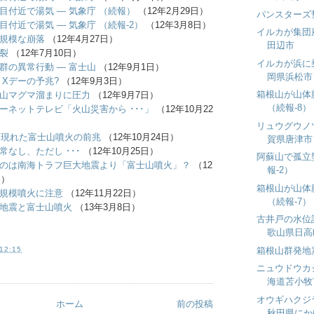
目付近で湯気 ― 気象庁 （続報）
（12年2月29日）
パンスターズ
目付近で湯気 ― 気象庁 （続報-2）
（12年3月8日）
イルカが集団
規模な崩落
（12年4月27日）
田辺市
裂
（12年7月10日）
イルカが浜に
群の異常行動 ― 富士山
（12年9月1日）
岡県浜松市
 Xデーの予兆?
（12年9月3日）
箱根山が山体
山マグマ溜まりに圧力
（12年9月7日）
（続報-8）
ーネットテレビ「火山災害から ･･･」
（12年10月22
リュウグウノ
降に現れた富士山噴火の前兆
（12年10月24日）
賀県唐津市
常なし、ただし ･･･
（12年10月25日）
阿蘇山で孤立
のは南海トラフ巨大地震より「富士山噴火」？
（12
報-2）
日）
箱根山が山体
規模噴火に注意
（12年11月22日）
（続報-7）
地震と富士山噴火
（13年3月8日）
古井戸の水位
歌山県日高
箱根山群発地
12:15
ニュウドウカ
海道苫小牧
オウギハクジ
ホーム
前の投稿
秋田県にか