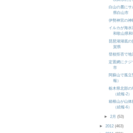
白山の麓にサ
県白山市
伊勢神宮の神
イルカが海水
和歌山県和
琵琶湖湖底の
賀県
登校拒否で地
定置網にクジ
市
阿蘇山で孤立
報）
栃木県北部の
（続報-2）
箱根山が山体
（続報-6）
►
2月
(53)
►
2012
(463)