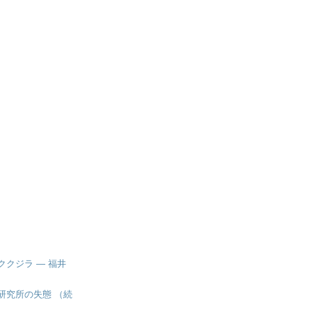
ククジラ ― 福井
研究所の失態 （続