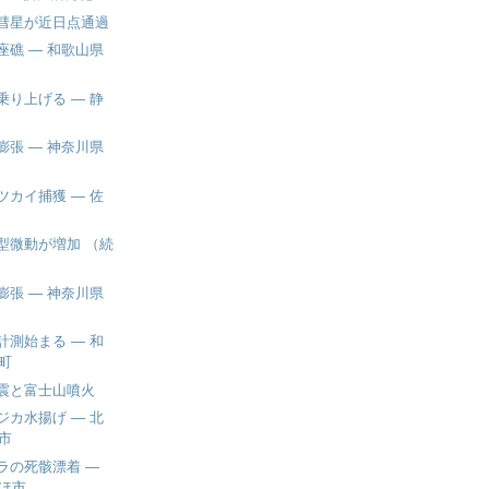
彗星が近日点通過
座礁 ― 和歌山県
乗り上げる ― 静
膨張 ― 神奈川県
ツカイ捕獲 ― 佐
型微動が増加 （続
膨張 ― 神奈川県
計測始まる ― 和
町
震と富士山噴火
ジカ水揚げ ― 北
市
ラの死骸漂着 ―
ほ市