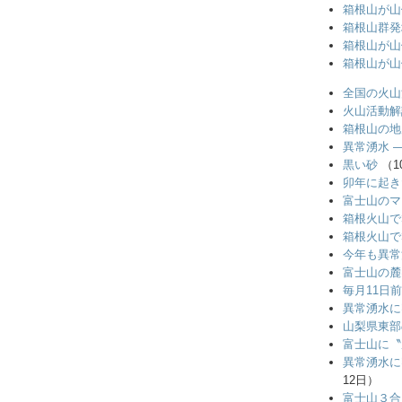
箱根山が山
箱根山群発
箱根山が山
箱根山が山
全国の火山
火山活動解
箱根山の地
異常湧水 
黒い砂
（1
卯年に起き
富士山のマ
箱根火山で
箱根火山で
今年も異常
富士山の麓
毎月11日
異常湧水に
山梨県東部
富士山に〝
異常湧水に
12日）
富士山３合