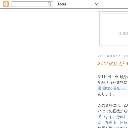
宏観
2013年3月17日
20の火山が 
3月12日、火山
配付された資料に
震活動の活発化し
あります。
この資料には、20
いはその直後から
ています。それに
岳
、
九重山
、
阿蘇