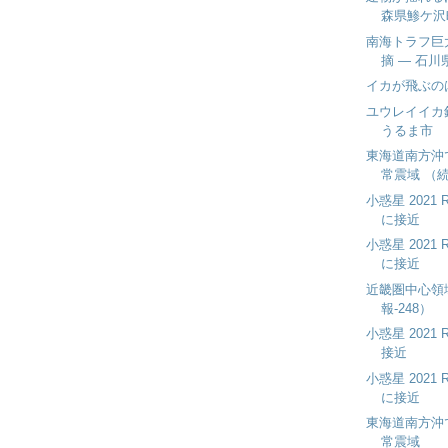
森県鯵ケ沢
南海トラフ巨
摘 — 石
イカが飛ぶの
ユウレイイカ
うるま市
東海道南方沖で
常震域 （
小惑星 2021
に接近
小惑星 2021
に接近
近畿圏中心領
報-248）
小惑星 2021
接近
小惑星 2021
に接近
東海道南方沖で
常震域