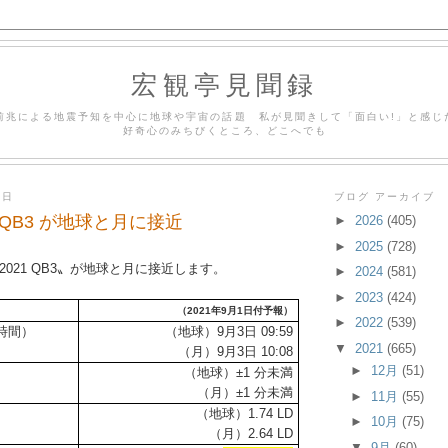
宏観亭見聞録
前兆による地震予知を中心に地球や宇宙の話題 私が見聞きして「面白い!」と感じ
好奇心のみちびくところ、どこへでも
曜日
ブログ アーカイブ
1 QB3 が地球と月に接近
►
2026
(405)
►
2025
(728)
2021 QB3〟が地球と月に接近します。
►
2024
(581)
►
2023
(424)
（2021年9月1日付予報）
►
2022
(539)
時間）
（地球）9月3日 09:59
▼
2021
(665)
（月）9月3日 10:08
►
12月
(51)
（地球）±1 分未満
（月）±1 分未満
►
11月
(55)
（地球）1.74 LD
►
10月
(75)
（月）2.64 LD
▼
9月
(60)