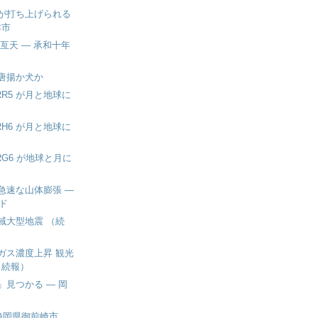
が打ち上げられる
津市
亙天 — 承和十年
唐揚か犬か
 RR5 が月と地球に
 RH6 が月と地球に
 RG6 が地球と月に
急速な山体膨張 —
ド
域大型地震 （続
ガス濃度上昇 観光
（続報）
」見つかる — 岡
 静岡県御前崎市、