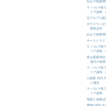
白山で地震増
ラ･パルマ島で
リア諸島 （
北アルプス硫
川でイワシが
県田辺市
白山で地震増
オーストラリア
ラ･パルマ島で
リア諸島 （
実は震度5弱
地方の地震
ラ･パルマ島で
リア諸島 
小惑星 2021
に接近
ラ･パルマ島で
リア諸島
地震と頭痛は
建物が揺れる