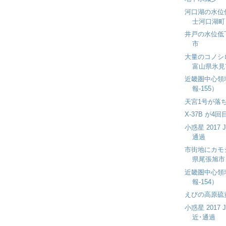
河口湖の水位
士河口湖町
井戸の水位低
市
大量のコノシ
富山県氷見
近畿圏中心領
報-155）
天宮1号が落
X-37B が4
小惑星 2017
通過
市街地にカモ
県尾張旭市
近畿圏中心領
報-154）
えびの高原硫
小惑星 2017
近･通過