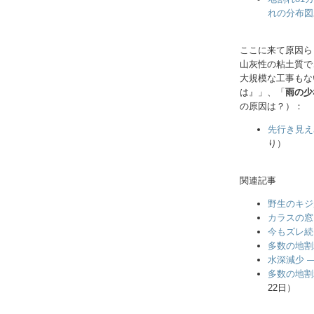
れの分布図
ここに来て原因ら
山灰性の粘土質で
大規模な工事もな
は』」、「
雨の少
の原因は？）：
先行き見え
り）
関連記事
野生のキジ
カラスの窓
今もズレ続
多数の地割
水深減少 
多数の地割
22日）