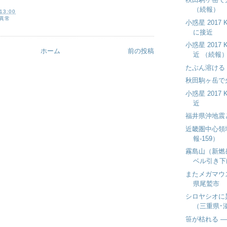
（続報）
13:00
異常
小惑星 2017
に接近
小惑星 2017
ホーム
前の投稿
近 （続報
たぶん溶ける
秋田駒ヶ岳で
小惑星 2017
近
福井県沖地震
近畿圏中心領
報-159）
霧島山（新燃
ベル引き下
またメガマウ
県尾鷲市
シロヤシオに
（三重県･
笹が枯れる 