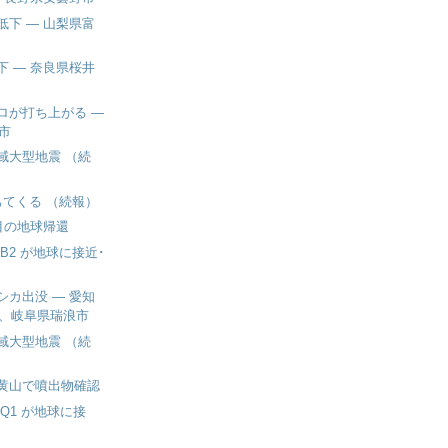
低下 ― 山梨県富
下 ― 奈良県桜井
ロが打ち上がる ―
市
域大型地震 （続
ちてくる （続報）
回目の地球帰還
 JB2 が地球に接近･
シカ出没 ― 愛知
、岐阜県瑞浪市
域大型地震 （続
黄山で噴出物確認
 JQ1 が地球に接