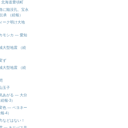
― 北海道豊頃町
路に陥没孔、宝永
伝承 （続報）
ィーク明け大地
カモシカ ― 愛知
域大型地震 （続
変ず
域大型地震 （続
問
山玉子
気あがる ― 大分
続報-3）
変色 ― ベヨネー
報-4）
力などはない！
雲 ― キリバス共