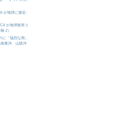
 JA が地球に接近･
 TC4 が地球衝突コ
報-2）
のに「猛烈な雨」
島南東沖、山陰沖