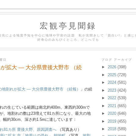
宏観亭見聞録
前兆による地震予知を中心に地球や宇宙の話題 私が見聞きして「面白い!」と感じ
好奇心のみちびくところ、どこへでも
火曜日
ブログ アーカイブ
が拡大 ― 大分県豊後大野市 （続
►
2026
(398)
►
2025
(728)
►
2024
(581)
の地割れが拡大 ― 大分県豊後大野市 （続報）
」の続
►
2023
(424)
►
2022
(539)
►
2021
(665)
れの生じている範囲は南北約400m、東西約300mで
が、地割れの数は23増えて81カ所になり、最大の地
►
2020
(646)
、幅約30cm、深さ約1.5mに達しています：
►
2019
(455)
►
2018
(589)
れ81カ所 豊後大野、原因調査へ
（写真あり）
カ所に拡大 市「地滑りの恐れ」 朝地町
（写真、
地割