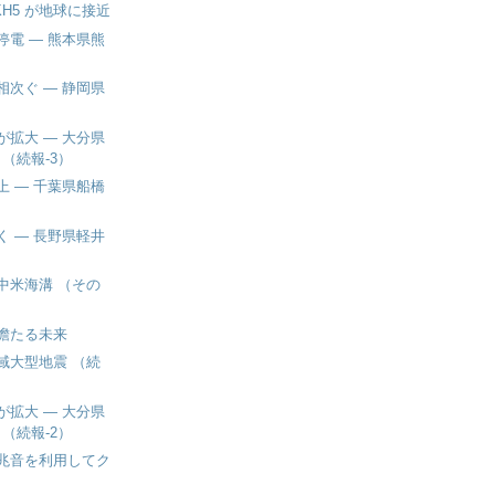
 KH5 が地球に接近
停電 ― 熊本県熊
相次ぐ ― 静岡県
が拡大 ― 大分県
（続報-3）
上 ― 千葉県船橋
く ― 長野県軽井
中米海溝 （その
澹たる未来
域大型地震 （続
が拡大 ― 大分県
（続報-2）
兆音を利用してク