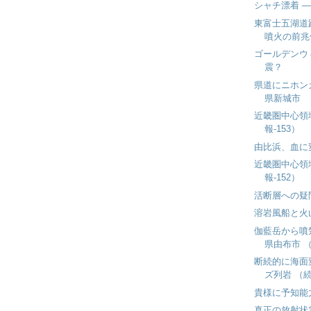
シャチ漂着 
東富士五湖道
噴火の前兆
ゴールデンウ
震？
県道にニホン
県新城市
近畿圏中心領
報-153）
由比浜、血に
近畿圏中心領
報-152）
活断層への疑
溶岩風船と火
伽藍岳から噴
県由布市 （
断続的に海面
ズ列岩 （続
貴様に予知能
真正の放射状