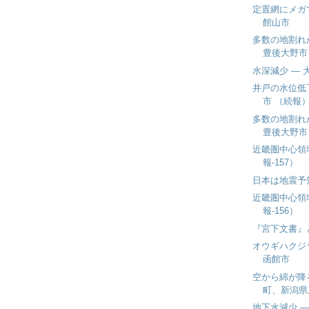
定置網にメガ
館山市
多数の地割れ
豊後大野市
水深減少 ― 
井戸の水位低
市 （続報
多数の地割れ
豊後大野市
近畿圏中心領
報-157）
日本は地震予
近畿圏中心領
報-156）
『宮下文書』
オウギハクジ
函館市
空から綿が降
町、新潟県
地下水減少 