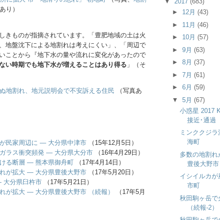
▼
2017
(683)
あり）
►
12月
(43)
►
11月
(46)
しきものが指摘されています。「豊肥地域の土は火
►
10月
(57)
、地盤沈下による地割れは考えにくい」、「周辺で
►
9月
(63)
いことから『地下水の量や流れに変化があったので
►
8月
(37)
ない時期でも地下水が増えることはあり得る
」（そ
►
7月
(61)
►
6月
(59)
ぬ地割れ、地元説明会で不安訴える住民
（写真あ
▼
5月
(67)
小惑星 2017
接近･通過
ミンククジラ
海町
が民家周辺に ― 大分県中津市
（15年12月5日）
ガラス衝突頻発 ― 大分県大分市
（16年4月29日）
多数の地割れ
ける断層 ― 熊本県御舟町
（17年4月14日）
豊後大野市 
れが拡大 ― 大分県豊後大野市
（17年5月20日）
イシイルカが
― 大分県臼杵市
（17年5月21日）
市町
れが拡大 ― 大分県豊後大野市 （続報）
（17年5月
秋田駒ヶ岳で
（続報-2）
秋田駒ヶ岳で