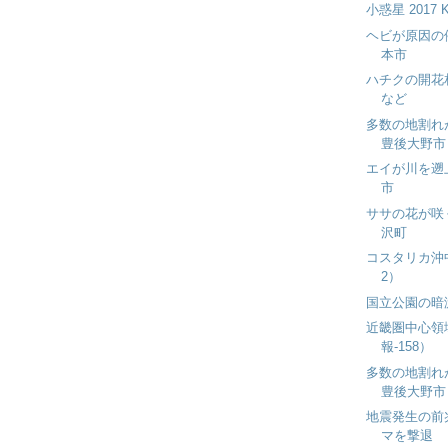
小惑星 2017
ヘビが原因の
本市
ハチクの開花
など
多数の地割れ
豊後大野市 
エイが川を遡
市
ササの花が咲
沢町
コスタリカ沖
2）
国立公園の暗
近畿圏中心領
報-158）
多数の地割れ
豊後大野市 
地震発生の前
マを撃退