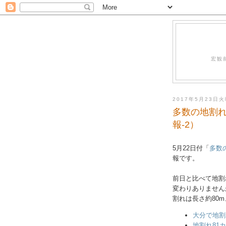
宏観
2017年5月23日
多数の地割れ
報-2）
5月22日付「
多数
報です。
前日と比べて地割
変わりありません
割れは長さ約80m
大分で地割
地割れ81