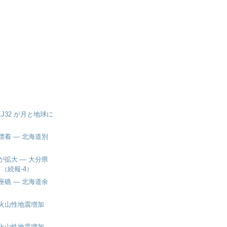
 KJ32 が月と地球に
漂着 ― 北海道別
が拡大 ― 大分県
（続報-4）
座礁 ― 北海道余
火山性地震増加
火山性地震増加