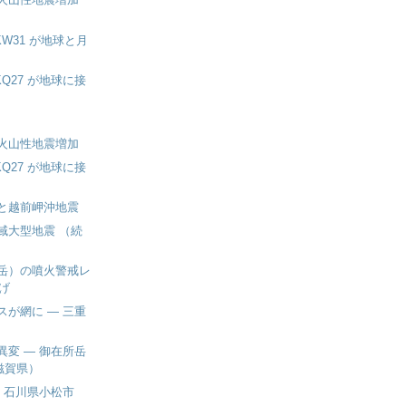
 KW31 が地球と月
 KQ27 が地球に接
）
火山性地震増加
 KQ27 が地球に接
と越前岬沖地震
域大型地震 （続
岳）の噴火警戒レ
げ
スが網に ― 三重
異変 ― 御在所岳
滋賀県）
― 石川県小松市