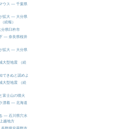
マウス ― 千葉県
が拡大 ― 大分県
 （続報）
大分県臼杵市
下 ― 奈良県桜井
）
が拡大 ― 大分県
域大型地震 （続
知できぬと認めよ
域大型地震 （続
と富士山の噴火
ラ漂着 ― 北海道
る ― 石川県穴水
上越地方
― 長野県安曇野市